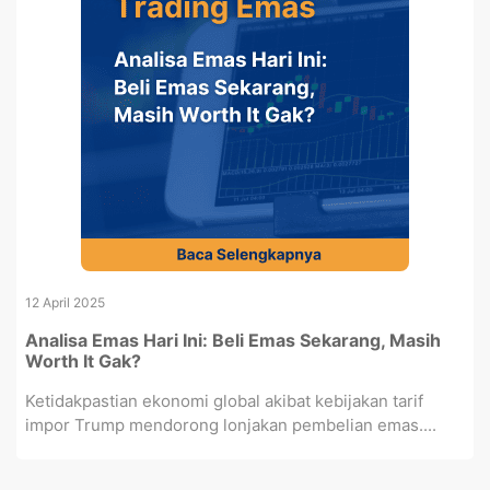
12 April 2025
Analisa Emas Hari Ini: Beli Emas Sekarang, Masih
Worth It Gak?
Ketidakpastian ekonomi global akibat kebijakan tarif
impor Trump mendorong lonjakan pembelian emas....