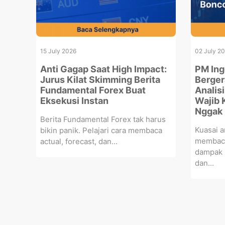
15 July 2026
02 July 2
Anti Gagap Saat High Impact:
PM Ing
Jurus Kilat Skimming Berita
Berger
Fundamental Forex Buat
Analis
Eksekusi Instan
Wajib 
Nggak 
Berita Fundamental Forex tak harus
Kuasai a
bikin panik. Pelajari cara membaca
membaca
actual, forecast, dan...
dampak s
dan...