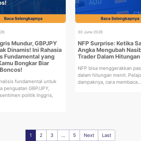
026
30 June 2026
gris Mundur, GBPJPY
NFP Surprise: Ketika S
ak Dinamis! Ini Rahasia
Angka Mengubah Nasi
is Fundamental yang
Trader Dalam Hitungan
Kamu Bongkar Biar
NFP bisa menggerakkan pas
Boncos!
dalam hitungan menit. Pelaja
nalisis fundamental untuk
dampaknya, cara membaca..
 penguatan GBP/JPY,
entimen politik Inggris,
1
2
3
...
5
Next
Last