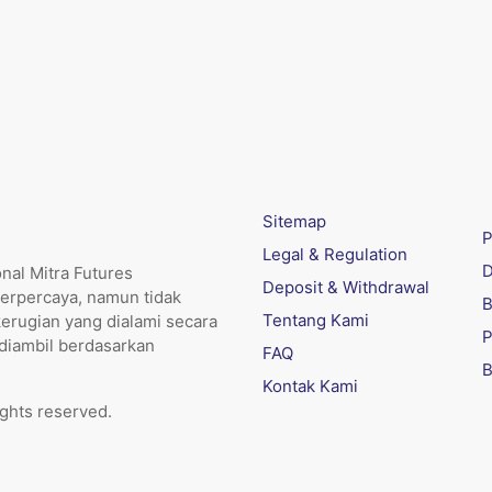
Sitemap
P
Legal & Regulation
D
nal Mitra Futures
Deposit & Withdrawal
erpercaya, namun tidak
B
Tentang Kami
kerugian yang dialami secara
P
 diambil berdasarkan
FAQ
B
Kontak Kami
ights reserved.