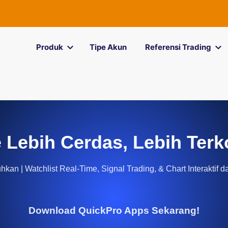
Produk
Tipe Akun
Referensi Trading
 Lebih Cerdas, Lebih Terk
kan | Watchlist Real-Time, Signal Trading, & Chart Interaktif d
Download QuickPro Apps Sekarang!