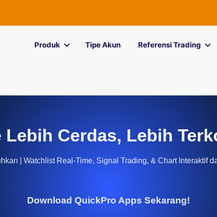
Produk
Tipe Akun
Referensi Trading
 Lebih Cerdas, Lebih Terk
kan | Watchlist Real-Time, Signal Trading, & Chart Interaktif d
Download QuickPro Apps Sekarang!