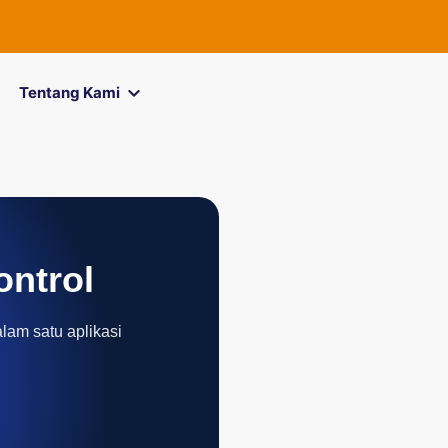
FOREXimf
k
Tentang Kami
ontrol
alam satu aplikasi