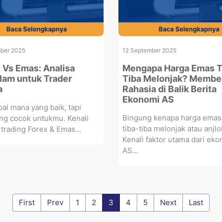
ber 2025
12 September 2025
Vs Emas: Analisa
Mengapa Harga Emas T
am untuk Trader
Tiba Melonjak? Memb
a
Rahasia di Balik Berita
Ekonomi AS
al mana yang baik, tapi
Bingung kenapa harga emas
ng cocok untukmu. Kenali
tiba-tiba melonjak atau anjl
 trading Forex & Emas...
Kenali faktor utama dari ek
AS...
First
Prev
1
2
3
4
5
Next
Last