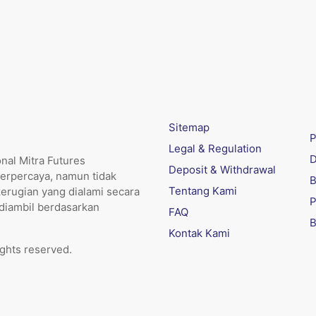
Sitemap
P
Legal & Regulation
D
nal Mitra Futures
Deposit & Withdrawal
erpercaya, namun tidak
B
Tentang Kami
kerugian yang dialami secara
P
 diambil berdasarkan
FAQ
B
Kontak Kami
ights reserved.