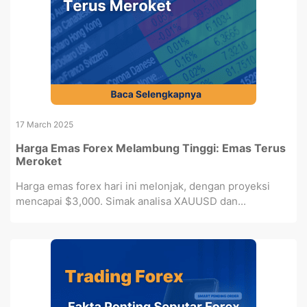
17 March 2025
Harga Emas Forex Melambung Tinggi: Emas Terus
Meroket
Harga emas forex hari ini melonjak, dengan proyeksi
mencapai $3,000. Simak analisa XAUUSD dan...