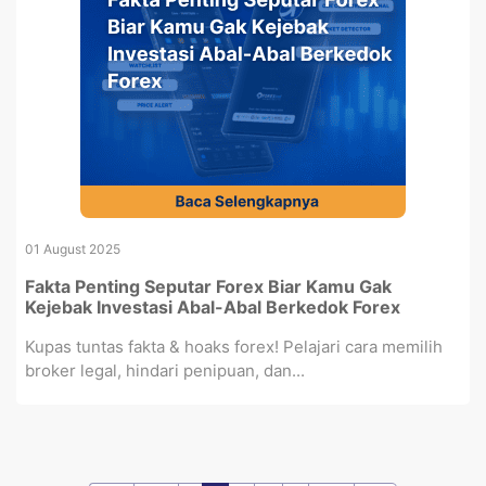
01 August 2025
Fakta Penting Seputar Forex Biar Kamu Gak
Kejebak Investasi Abal-Abal Berkedok Forex
Kupas tuntas fakta & hoaks forex! Pelajari cara memilih
broker legal, hindari penipuan, dan...