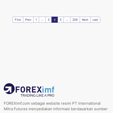
First
Prev
1
...
3
4
5
...
326
Next
Last
FOREXimf.com sebagai website resmi PT International
Mitra Futures menyediakan informasi berdasarkan sumber