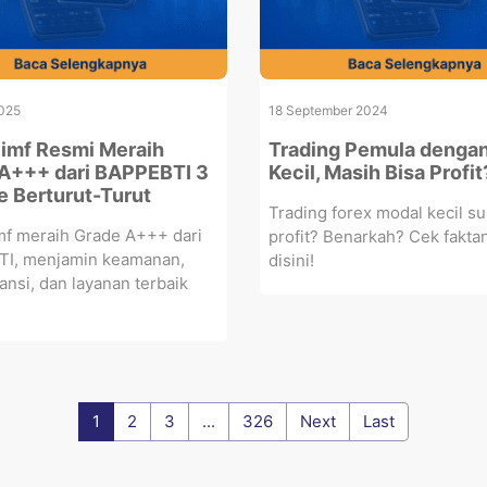
025
18 September 2024
mf Resmi Meraih
Trading Pemula denga
A+++ dari BAPPEBTI 3
Kecil, Masih Bisa Profit
e Berturut-Turut
Trading forex modal kecil s
f meraih Grade A+++ dari
profit? Benarkah? Cek fakta
I, menjamin keamanan,
disini!
ansi, dan layanan terbaik
1
2
3
...
326
Next
Last