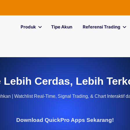
Produk
Tipe Akun
Referensi Trading
 Lebih Cerdas, Lebih Terk
kan | Watchlist Real-Time, Signal Trading, & Chart Interaktif d
Download QuickPro Apps Sekarang!