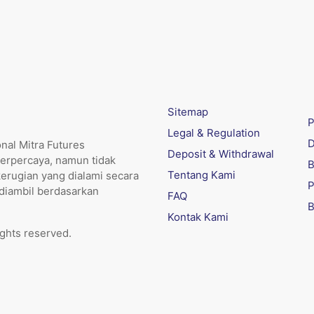
Sitemap
P
Legal & Regulation
D
nal Mitra Futures
Deposit & Withdrawal
erpercaya, namun tidak
B
Tentang Kami
kerugian yang dialami secara
P
 diambil berdasarkan
FAQ
B
Kontak Kami
ights reserved.