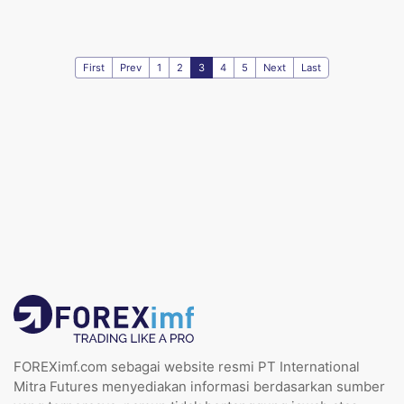
First
Prev
1
2
3
4
5
Next
Last
FOREXimf.com sebagai website resmi PT International
Mitra Futures menyediakan informasi berdasarkan sumber