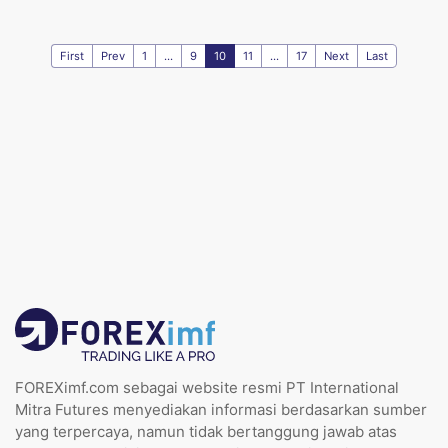
First
Prev
1
...
9
10
11
...
17
Next
Last
FOREXimf.com sebagai website resmi PT International
Mitra Futures menyediakan informasi berdasarkan sumber
yang terpercaya, namun tidak bertanggung jawab atas