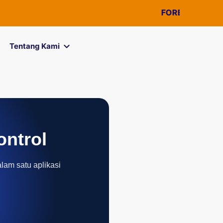
FOREXimf
kini menj
Tentang Kami
ontrol
alam satu aplikasi