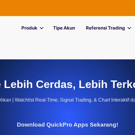
Produk
Tipe Akun
Referensi Trading
 Lebih Cerdas, Lebih Terk
kan | Watchlist Real-Time, Signal Trading, & Chart Interaktif d
Download QuickPro Apps Sekarang!