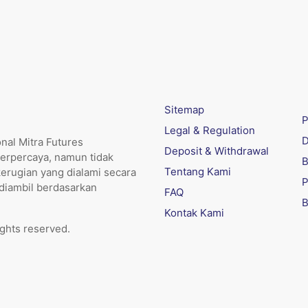
Sitemap
P
Legal & Regulation
D
nal Mitra Futures
Deposit & Withdrawal
erpercaya, namun tidak
B
Tentang Kami
kerugian yang dialami secara
P
 diambil berdasarkan
FAQ
B
Kontak Kami
ights reserved.