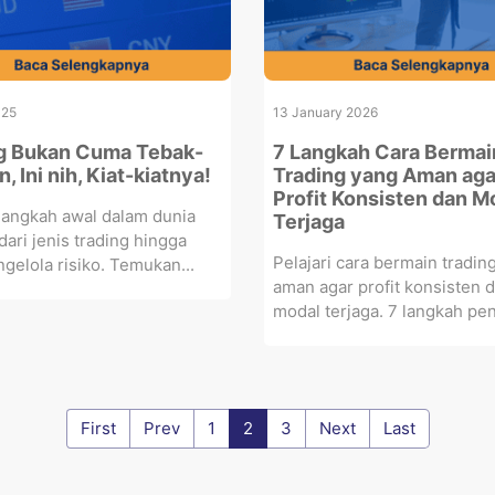
025
13 January 2026
g Bukan Cuma Tebak-
7 Langkah Cara Bermai
, Ini nih, Kiat-kiatnya!
Trading yang Aman aga
Profit Konsisten dan M
 langkah awal dalam dunia
Terjaga
 dari jenis trading hingga
Pelajari cara bermain tradin
gelola risiko. Temukan...
aman agar profit konsisten 
modal terjaga. 7 langkah pent
First
Prev
1
2
3
Next
Last