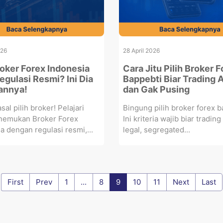
026
28 April 2026
roker Forex Indonesia
Cara Jitu Pilih Broker 
egulasi Resmi? Ini Dia
Bappebti Biar Trading
annya!
dan Gak Pusing
sal pilih broker! Pelajari
Bingung pilih broker forex 
nemukan Broker Forex
Ini kriteria wajib biar tradin
a dengan regulasi resmi,...
legal, segregated...
First
Prev
1
...
8
9
10
11
Next
Last