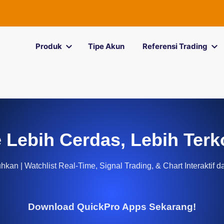
Produk
Tipe Akun
Referensi Trading
 Lebih Cerdas, Lebih Terk
kan | Watchlist Real-Time, Signal Trading, & Chart Interaktif d
Download QuickPro Apps Sekarang!