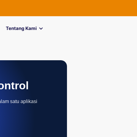
FOREXimf
kin
Tentang Kami
ontrol
alam satu aplikasi