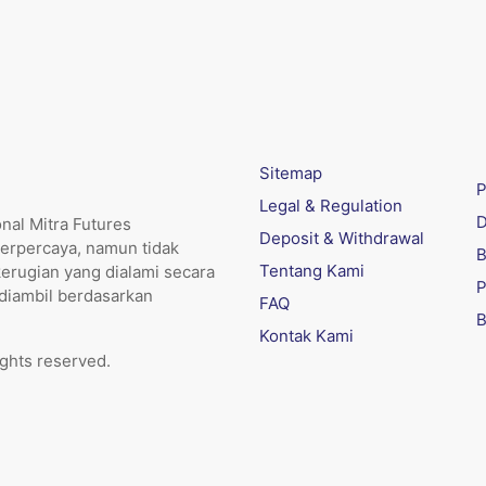
Sitemap
P
Legal & Regulation
D
nal Mitra Futures
Deposit & Withdrawal
erpercaya, namun tidak
B
Tentang Kami
kerugian yang dialami secara
P
 diambil berdasarkan
FAQ
B
Kontak Kami
ights reserved.