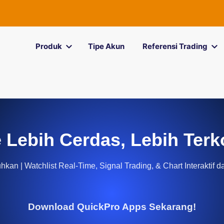
Produk
Tipe Akun
Referensi Trading
 Lebih Cerdas, Lebih Terk
kan | Watchlist Real-Time, Signal Trading, & Chart Interaktif d
Download QuickPro Apps Sekarang!