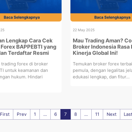
025
22 May 2025
n Lengkap Cara Cek
Mau Trading Aman? Co
 Forex BAPPEBTI yang
Broker Indonesia Rasa 
dan Terdaftar Resmi
Kinerja Global Ini!
 trading forex di broker
Temukan broker forex terba
I untuk keamanan dan
pemula, dengan legalitas jel
ungan hukum. Hindari
edukasi lengkap, dan fitur...
First
Prev
1
...
6
7
8
...
11
Next
Las