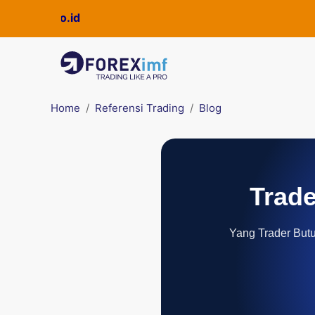
ckpro.co.id
Home
Referensi Trading
Blog
Trade
Yang Trader Butuh