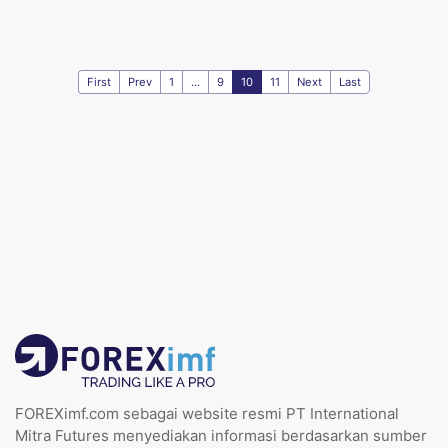
First
Prev
1
...
9
10
11
Next
Last
FOREXimf.com sebagai website resmi PT International
Mitra Futures menyediakan informasi berdasarkan sumber