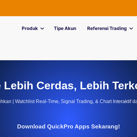
Produk
Tipe Akun
Referensi Trading
 Lebih Cerdas, Lebih Terk
kan | Watchlist Real-Time, Signal Trading, & Chart Interaktif d
Download QuickPro Apps Sekarang!