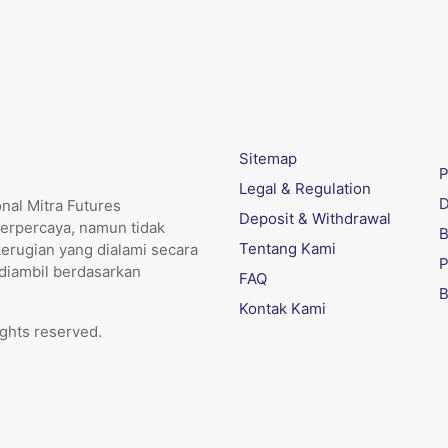
Sitemap
P
Legal & Regulation
D
nal Mitra Futures
Deposit & Withdrawal
erpercaya, namun tidak
B
Tentang Kami
kerugian yang dialami secara
P
 diambil berdasarkan
FAQ
B
Kontak Kami
ights reserved.