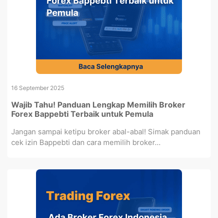
16 September 2025
Wajib Tahu! Panduan Lengkap Memilih Broker
Forex Bappebti Terbaik untuk Pemula
Jangan sampai ketipu broker abal-abal! Simak panduan
cek izin Bappebti dan cara memilih broker...