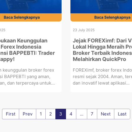
025
23 July 2025
ukaan Keunggulan
Jejak FOREXimf: Dari V
 Forex Indonesia
Lokal Hingga Meraih Pr
ensi BAPPEBTI: Trader
Broker Terbaik Indones
Happy!
Melahirkan QuickPro
 keunggulan broker forex
FOREXimf, broker forex Ind
nsi BAPPEBTI yang aman,
resmi sejak 2004. Aman, ter
an, dan terpercaya untuk...
dan inovatif lewat aplikasi...
First
Prev
1
2
3
4
...
7
Next
Last