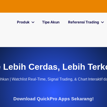
Produk
Tipe Akun
Referensi Trading
 Lebih Cerdas, Lebih Terk
kan | Watchlist Real-Time, Signal Trading, & Chart Interaktif d
Download QuickPro Apps Sekarang!