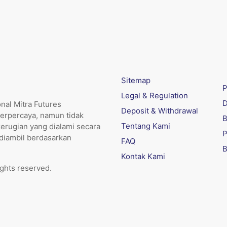
Sitemap
P
Legal & Regulation
D
nal Mitra Futures
Deposit & Withdrawal
erpercaya, namun tidak
B
Tentang Kami
kerugian yang dialami secara
P
 diambil berdasarkan
FAQ
B
Kontak Kami
ights reserved.