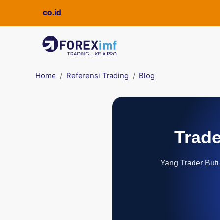
ickpro.co.id
Home
Referensi Trading
Blog
Trade
Yang Trader Butuh