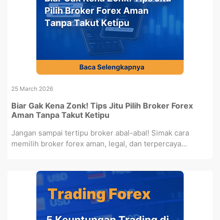
25 March 2026
Biar Gak Kena Zonk! Tips Jitu Pilih Broker Forex
Aman Tanpa Takut Ketipu
Jangan sampai tertipu broker abal-abal! Simak cara
memilih broker forex aman, legal, dan terpercaya...