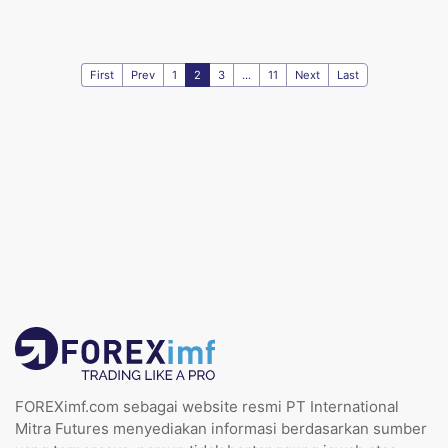
First
Prev
1
2
3
...
11
Next
Last
FOREXimf.com sebagai website resmi PT International
Mitra Futures menyediakan informasi berdasarkan sumber