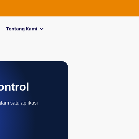
FOREXimf
ki
Tentang Kami
ontrol
alam satu aplikasi