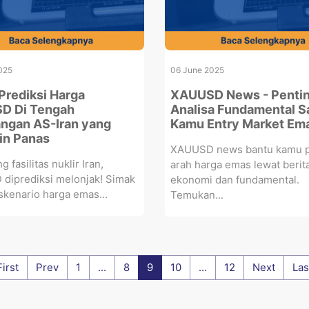
025
06 June 2025
Prediksi Harga
XAUUSD News - Penti
D Di Tengah
Analisa Fundamental S
ngan AS-Iran yang
Kamu Entry Market Em
in Panas
XAUUSD news bantu kamu 
 fasilitas nuklir Iran,
arah harga emas lewat berit
diprediksi melonjak! Simak
ekonomi dan fundamental.
 skenario harga emas...
Temukan...
First
Prev
1
...
8
9
10
...
12
Next
Las