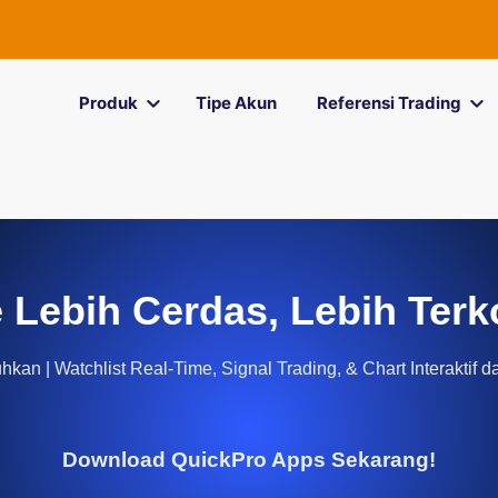
Produk
Tipe Akun
Referensi Trading
 Lebih Cerdas, Lebih Terk
kan | Watchlist Real-Time, Signal Trading, & Chart Interaktif d
Download QuickPro Apps Sekarang!