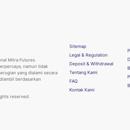
Sitemap
P
Legal & Regulation
D
nal Mitra Futures
Deposit & Withdrawal
erpercaya, namun tidak
B
Tentang Kami
kerugian yang dialami secara
P
 diambil berdasarkan
FAQ
B
Kontak Kami
ights reserved.