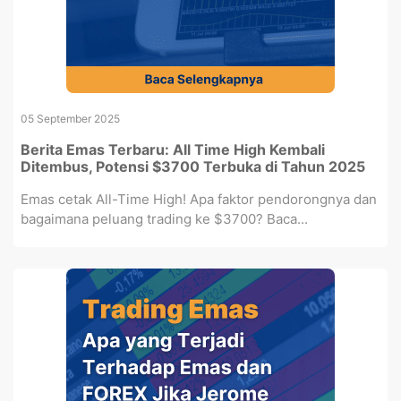
05 September 2025
Berita Emas Terbaru: All Time High Kembali
Ditembus, Potensi $3700 Terbuka di Tahun 2025
Emas cetak All-Time High! Apa faktor pendorongnya dan
bagaimana peluang trading ke $3700? Baca...