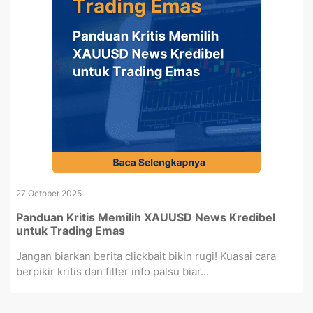
27 October 2025
Panduan Kritis Memilih XAUUSD News Kredibel
untuk Trading Emas
Jangan biarkan berita clickbait bikin rugi! Kuasai cara
berpikir kritis dan filter info palsu biar...