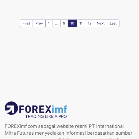
First
Prev
1
...
9
10
11
12
Next
Last
FOREXimf.com sebagai website resmi PT International
Mitra Futures menyediakan informasi berdasarkan sumber