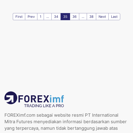
First
Prev
1
...
34
35
36
...
38
Next
Last
FOREXimf.com sebagai website resmi PT International
Mitra Futures menyediakan informasi berdasarkan sumber
yang terpercaya, namun tidak bertanggung jawab atas