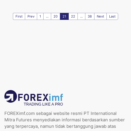
First
Prev
1
...
20
21
22
...
38
Next
Last
FOREXimf.com sebagai website resmi PT International
Mitra Futures menyediakan informasi berdasarkan sumber
yang terpercaya, namun tidak bertanggung jawab atas