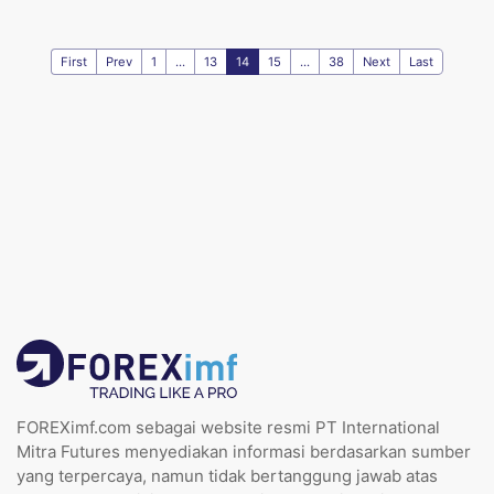
First
Prev
1
...
13
14
15
...
38
Next
Last
FOREXimf.com sebagai website resmi PT International
Mitra Futures menyediakan informasi berdasarkan sumber
yang terpercaya, namun tidak bertanggung jawab atas