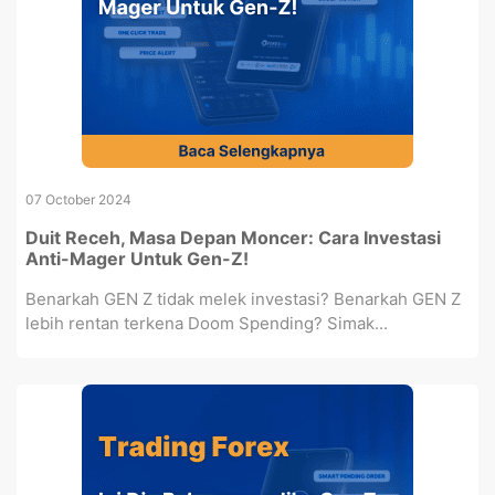
07 October 2024
Duit Receh, Masa Depan Moncer: Cara Investasi
Anti-Mager Untuk Gen-Z!
Benarkah GEN Z tidak melek investasi? Benarkah GEN Z
lebih rentan terkena Doom Spending? Simak...