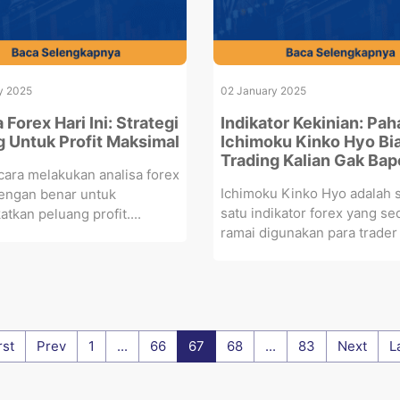
y 2025
02 January 2025
 Forex Hari Ini: Strategi
Indikator Kekinian: Pa
g Untuk Profit Maksimal
Ichimoku Kinko Hyo Bi
Trading Kalian Gak Bap
 cara melakukan analisa forex
Ichimoku Kinko Hyo adalah 
dengan benar untuk
satu indikator forex yang s
tkan peluang profit....
ramai digunakan para trader d
rst
Prev
1
...
66
67
68
...
83
Next
L