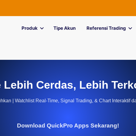
Produk
Tipe Akun
Referensi Trading
 Lebih Cerdas, Lebih Terk
kan | Watchlist Real-Time, Signal Trading, & Chart Interaktif d
Download QuickPro Apps Sekarang!