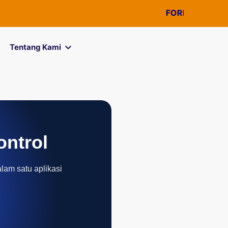
FOREXimf
kini menj
Tentang Kami
ontrol
alam satu aplikasi