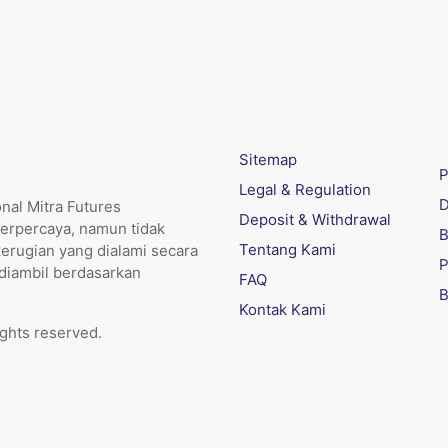
Sitemap
P
Legal & Regulation
D
nal Mitra Futures
Deposit & Withdrawal
erpercaya, namun tidak
B
Tentang Kami
kerugian yang dialami secara
P
 diambil berdasarkan
FAQ
B
Kontak Kami
ights reserved.