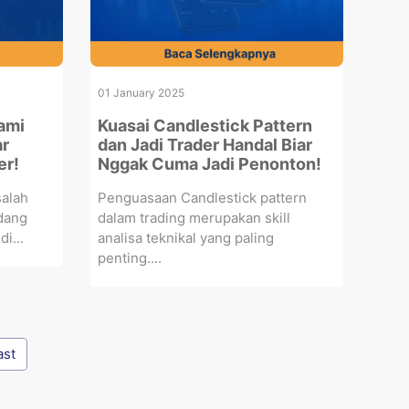
01 January 2025
hami
Kuasai Candlestick Pattern
ar
dan Jadi Trader Handal Biar
er!
Nggak Cuma Jadi Penonton!
salah
Penguasaan Candlestick pattern
edang
dalam trading merupakan skill
i...
analisa teknikal yang paling
penting....
ast