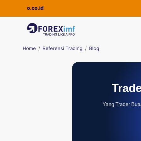
uickpro.co.id
Home
Referensi Trading
Blog
Trade
Yang Trader Butuh