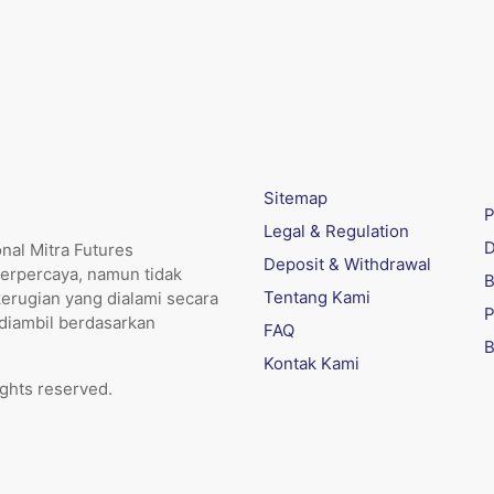
Sitemap
P
Legal & Regulation
D
nal Mitra Futures
Deposit & Withdrawal
erpercaya, namun tidak
B
Tentang Kami
kerugian yang dialami secara
P
 diambil berdasarkan
FAQ
B
Kontak Kami
ights reserved.