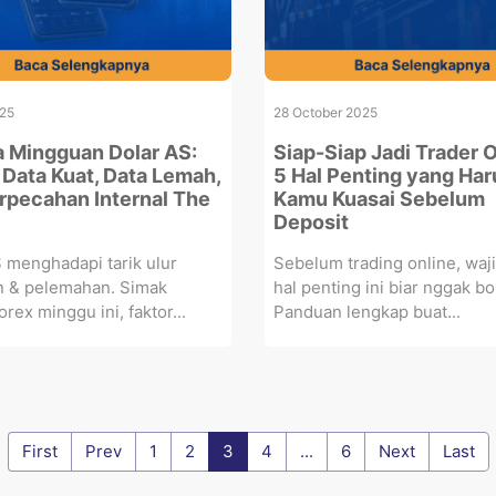
025
28 October 2025
a Mingguan Dolar AS:
Siap-Siap Jadi Trader O
 Data Kuat, Data Lemah,
5 Hal Penting yang Har
rpecahan Internal The
Kamu Kuasai Sebelum
Deposit
 menghadapi tarik ulur
Sebelum trading online, waji
n & pelemahan. Simak
hal penting ini biar nggak b
orex minggu ini, faktor...
Panduan lengkap buat...
First
Prev
1
2
3
4
...
6
Next
Last