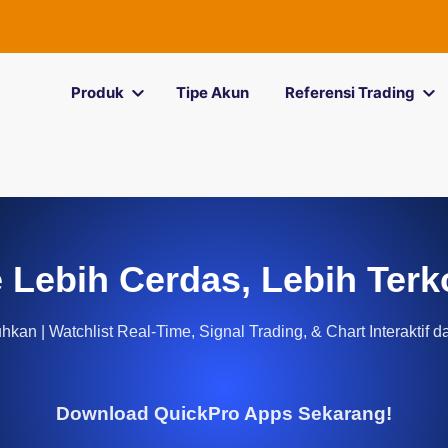
Produk
Tipe Akun
Referensi Trading
 Lebih Cerdas, Lebih Terk
kan | Watchlist Real-Time, Signal Trading, & Chart Interaktif d
Download QuickPro Apps Sekarang!