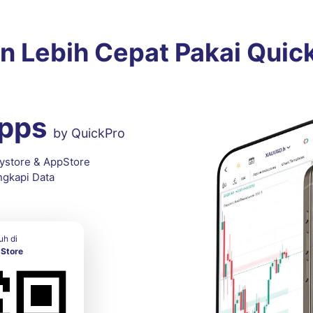
n Lebih Cepat Pakai Quic
Apps
by QuickPro
ystore & AppStore
ngkapi Data
uh di
pStore